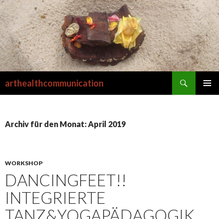
Suchen
arthealthcommunication
SPRINGE
PRIMÄR
ZUM
MENÜ
INHALT
Archiv für den Monat: April 2019
WORKSHOP
DANCINGFEET!!
INTEGRIERTE
TANZ&YOGAPÄDAGOGIK