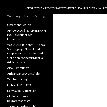
SPRINGE ZUM INHALT
INTEGRATED DANCE&YOGASYSTEM® THE HEALING ARTS – JAHRE
Tanz – Yoga – Naturerfahrung
Unterricht/Lesson
AFROYOGA®TEACHERTRAIN
ING – die Kunst des
Loslassens
YOGA_AM_RENNWEG :: Yoga-
Spaziergänge / Einzel-und
Gruppenunterricht Live und
Online on Zoom mit Monika
Adele Camara
Art&Community
AfricanDanceDrumCircle
Teachertraining
Edition AFRIKUCO
Karmayoga/Volonteer
KinderGarden –
Baumpatenschaft
KinderGarden Archiv