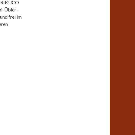
 AFRIKUCO
i-Übler-
nd frei im
eren