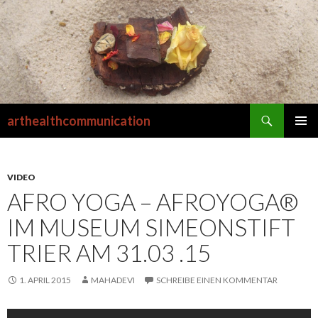
Suchen
arthealthcommunication
SPRINGE
PRIMÄR
ZUM
MENÜ
INHALT
VIDEO
AFRO YOGA – AFROYOGA®
IM MUSEUM SIMEONSTIFT
TRIER AM 31.03 .15
1. APRIL 2015
MAHADEVI
SCHREIBE EINEN KOMMENTAR