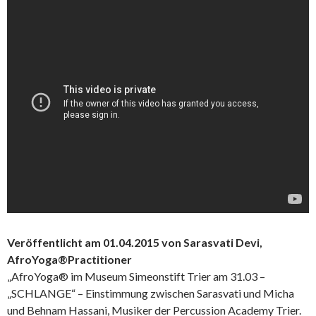
Veröffentlicht am 01.04.2015 von Sarasvati Devi,
AfroYoga®Practitioner
„AfroYoga® im Museum Simeonstift Trier am 31.03 –
„SCHLANGE“ – Einstimmung zwischen Sarasvati und Micha
und Behnam Hassani, Musiker der Percussion Academy Trier.