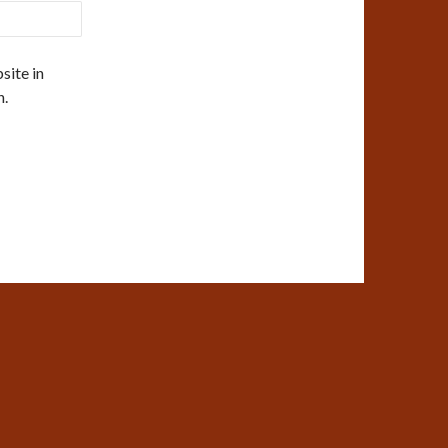
ite in
n.