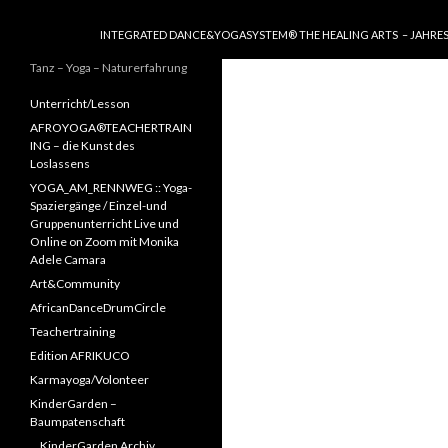
SPRINGE ZUM INHALT
INTEGRATED DANCE&YOGASYSTEM® THE HEALING ARTS – JAHRE
Tanz – Yoga – Naturerfahrung
Unterricht/Lesson
AFROYOGA®TEACHERTRAIN
ING – die Kunst des
Loslassens
YOGA_AM_RENNWEG :: Yoga-
Spaziergänge / Einzel-und
Gruppenunterricht Live und
Online on Zoom mit Monika
Adele Camara
Art&Community
AfricanDanceDrumCircle
Teachertraining
Edition AFRIKUCO
Karmayoga/Volonteer
KinderGarden –
Baumpatenschaft
KinderGarden Archiv