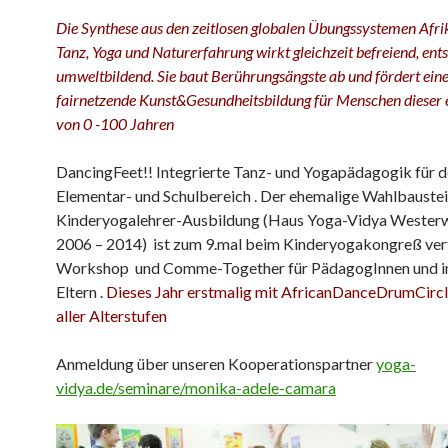
Die Synthese aus den zeitlosen globalen Übungssystemen Afri
Tanz, Yoga und Naturerfahrung wirkt gleichzeit befreiend, en
umweltbildend. Sie baut Berührungsängste ab und fördert eine
fairnetzende Kunst&Gesundheitsbildung für Menschen dieser 
von 0 -100 Jahren
DancingFeet!! Integrierte Tanz- und Yogapädagogik für 
Elementar- und Schulbereich . Der ehemalige Wahlbaustei
Kinderyogalehrer-Ausbildung (Haus Yoga-Vidya Wester
2006 – 2014) ist zum 9.mal beim Kinderyogakongreß ver
Workshop und Comme-Together für PädagogInnen und in
Eltern .
Dieses Jahr erstmalig mit AfricanDanceDrumCircl
aller Alterstufen
Anmeldung über unseren Kooperationspartner
yoga-
vidya.de/seminare/monika-adele-camara