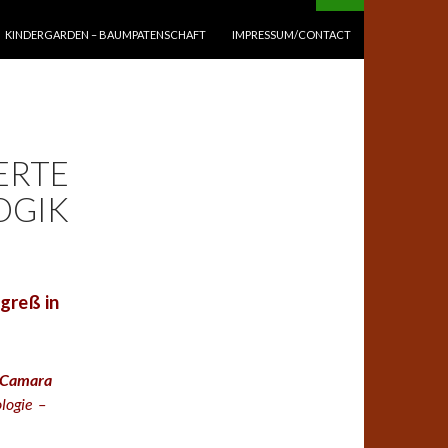
KINDERGARDEN – BAUMPATENSCHAFT
IMPRESSUM/CONTACT
ERTE
OGIK
greß in
e Camara
ologie –