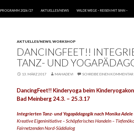
SPROGRAMM 2026 /27
AKTUELLES/NEWS
WILDE WEGE – REISEN MIT SINN –
AKTUELLES/NEWS
,
WORKSHOP
DANCINGFEET!! INTEGRI
TANZ- UND YOGAPÄDAG
13. MÄRZ 2017
MAHADEVI
SCHREIBE EINEN KOMMENTAR
DancingFeet!! Kinderyoga beim Kinderyogakon
Bad Meinberg 24.3. – 25.3.17
Integrierten Tanz- und Yogapädagogik nach Monika Adel
Kreative Eigeninitiative – Schöpferisches Handeln – Tiefenök
Fairnetzenden Nord-Süddialog