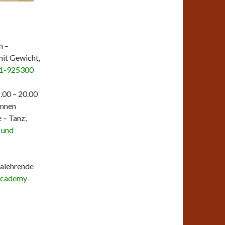
n –
mit Gewicht,
61-925300
8.00 – 20.00
Innen
 – Tanz,
 und
galehrende
Academy-