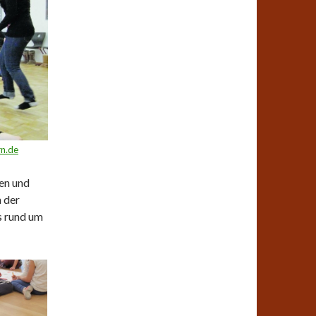
rn.de
nen und
 der
s rund um