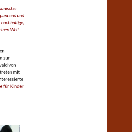
kanischer
tspannend und
 nachhaltige,
einen Welt
den
n zur
wald von
treten mit
teressierte
e für Kinder