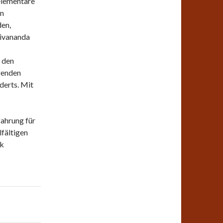
elementare
en
den,
Sivananda
 den
genden
derts. Mit
ahrung für
lfältigen
ik