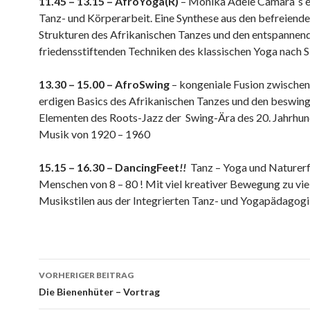
11.45 – 13.15 – AfroYoga(R)
– Monika Adele Camara`s 
Tanz- und Körperarbeit. Eine Synthese aus den befreiend
Strukturen des Afrikanischen Tanzes und den entspannen
friedensstiftenden Techniken des klassischen Yoga nach 
13.30 – 15.00 – AfroSwing
– kongeniale Fusion zwischen
erdigen Basics des Afrikanischen Tanzes und den beswin
Elementen des Roots-Jazz der Swing-Ära des 20. Jahrhun
Musik von 1920 – 1960
15.15 – 16.30 – DancingFeet
!!
Tanz – Yoga und Naturerf
Menschen von 8 – 80 ! Mit viel kreativer Bewegung zu vie
Musikstilen aus der Integrierten Tanz- und Yogapädagog
VORHERIGER BEITRAG
Beitrags-
Die Bienenhüter – Vortrag