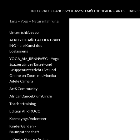
SPRINGE ZUM INHALT
INTEGRATED DANCE&YOGASYSTEM® THE HEALING ARTS – JAHRE
Tanz – Yoga – Naturerfahrung
Unterricht/Lesson
AFROYOGA®TEACHERTRAIN
ING – die Kunst des
Loslassens
YOGA_AM_RENNWEG :: Yoga-
Spaziergänge / Einzel-und
Gruppenunterricht Live und
Online on Zoom mit Monika
Adele Camara
Art&Community
AfricanDanceDrumCircle
Teachertraining
Edition AFRIKUCO
Karmayoga/Volonteer
KinderGarden –
Baumpatenschaft
KinderGarden Archiv