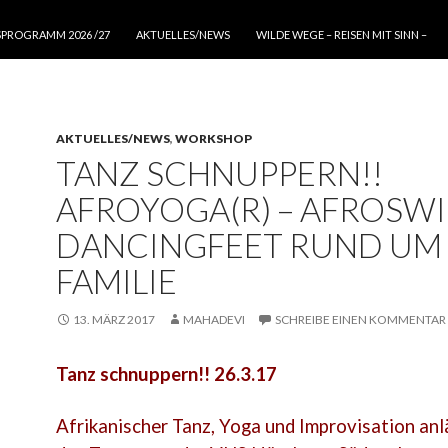
SPROGRAMM 2026 /27
AKTUELLES/NEWS
WILDE WEGE – REISEN MIT SINN –
AKTUELLES/NEWS
,
WORKSHOP
TANZ SCHNUPPERN!!
AFROYOGA(R) – AFROSWI
DANCINGFEET RUND UM 
FAMILIE
13. MÄRZ 2017
MAHADEVI
SCHREIBE EINEN KOMMENTAR
Tanz schnuppern!! 26.3.17
Afrikanischer Tanz, Yoga und Improvisation anl