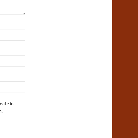
ite in
n.