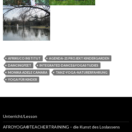
AFRIKUCO INSTITUT
AGENDA-21 PROJEKT KINDERGARDEN
DANCINGFEET
INTEGRATED DANCE&YOGASTUDIES
MONIKA ADELE CAMARA
TANZ-YOGA-NATURERFAHRUNG
YOGA FÜR KINDER
Unterricht/Lesson
AFROYOGA®TEACHERTRAINING – die Kunst des Loslassens