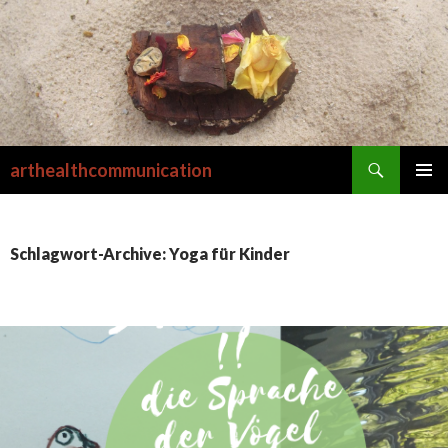
Suchen
arthealthcommunication
SPRINGE
PRIMÄR
ZUM
MENÜ
INHALT
Schlagwort-Archive: Yoga für Kinder