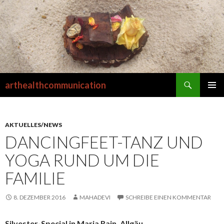
Suchen
arthealthcommunication
SPRINGE
PRIMÄR
ZUM
MENÜ
INHALT
AKTUELLES/NEWS
DANCINGFEET-TANZ UND
YOGA RUND UM DIE
FAMILIE
8. DEZEMBER 2016
MAHADEVI
SCHREIBE EINEN KOMMENTAR
Silvester-Special in Maria Rain, Allgäu