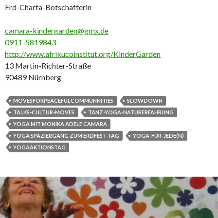
Erd-Charta-Botschafterin
camara-kindergarden@gmx.de
0911-5819843
http://www.afrikucoinstitut.org/KinderGarden
13 Martin-Richter-Straße
90489
Nürnberg
MOVESFORPEACEFULCOMMUNNITIES
SLOWDOWN
TALKS-CULTUR-MOVES
TANZ-YOGA-NATURERFAHRUNG
YOGA MIT MONIKA ADELE CAMARA
YOGA SPAZIERGANG ZUM ERDFEST-TAG
YOGA-FÜR-JEDE(N)
YOGAAKTIONSTAG