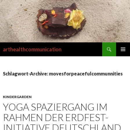
Suchen
arthealthcommunication
SPRINGE
PRIMÄR
ZUM
MENÜ
INHALT
Schlagwort-Archive: movesforpeacefulcommunnities
KINDERGARDEN
YOGA SPAZIERGANG IM
RAHMEN DER ERDFEST-
INITIATIVE DEUTSCHLAND