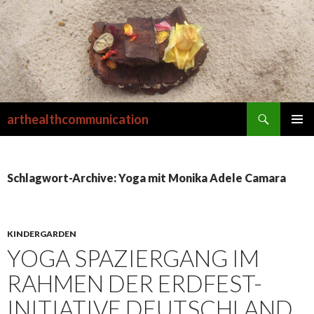
Suchen
arthealthcommunication
SPRINGE
PRIMÄR
ZUM
MENÜ
INHALT
Schlagwort-Archive: Yoga mit Monika Adele Camara
KINDERGARDEN
YOGA SPAZIERGANG IM
RAHMEN DER ERDFEST-
INITIATIVE DEUTSCHLAND