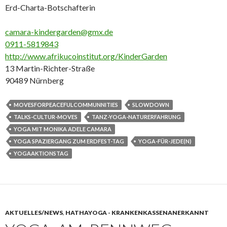
Erd-Charta-Botschafterin
camara-kindergarden@gmx.de
0911-5819843
http://www.afrikucoinstitut.org/KinderGarden
13 Martin-Richter-Straße
90489
Nürnberg
MOVESFORPEACEFULCOMMUNNITIES
SLOWDOWN
TALKS-CULTUR-MOVES
TANZ-YOGA-NATURERFAHRUNG
YOGA MIT MONIKA ADELE CAMARA
YOGA SPAZIERGANG ZUM ERDFEST-TAG
YOGA-FÜR-JEDE(N)
YOGAAKTIONSTAG
AKTUELLES/NEWS
,
HATHAYOGA - KRANKENKASSENANERKANNT