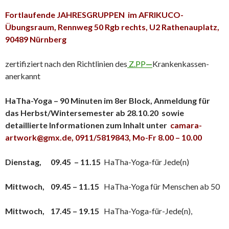
Fortlaufende JAHRESGRUPPEN im
AFRIKUCO-
Übungsraum, Rennweg 50 Rgb rechts, U2 Rathenauplatz,
90489 Nürnberg
zertifiziert nach den Richtlinien des
Z.PP
—
Krankenkassen-
anerkannt
HaTha-Yoga – 90 Minuten im 8er Block, Anmeldung für
das Herbst/Wintersemester ab 28.10.20 sowie
detaillierte Informationen zum Inhalt unter
camara-
artwork@gmx.de,
0911/5819843, Mo-Fr 8.00 – 10.00
Dienstag, 09.45 – 11.15
HaTha-Yoga-für Jede(n)
Mittwoch, 09.45 – 11.15
HaTha-Yoga für Menschen ab 50
Mittwoch, 17.45 – 19.15
HaTha-Yoga-für-Jede(n),